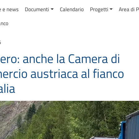
azione principale
ve e news
Documenti
Calendario
Progetti
Area di 
anco
6
ero: anche la Camera di
rcio austriaca al fianco
alia