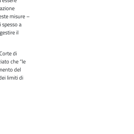
a essere
tazione
ueste misure –
i spesso a
estire il
Corte di
iato che “le
mento del
ei limiti di