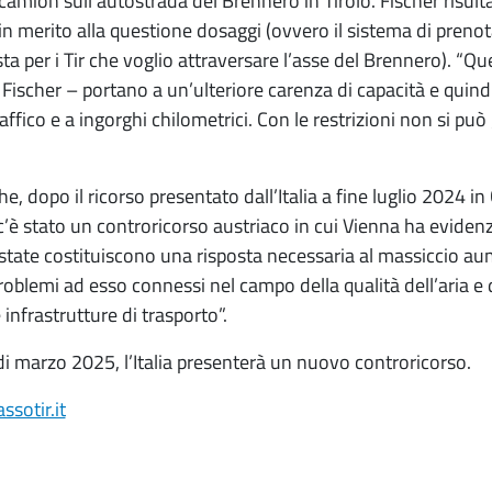
camion sull’autostrada del Brennero in Tirolo. Fischer risult
 in merito alla questione dosaggi (ovvero il sistema di preno
sta per i Tir che voglio attraversare l’asse del Brennero). “Q
Fischer – portano a un’ulteriore carenza di capacità e quind
affico e a ingorghi chilometrici. Con le restrizioni non si può g
, dopo il ricorso presentato dall’Italia a fine luglio 2024 in 
 c’è stato un controricorso austriaco in cui Vienna ha evidenz
tate costituiscono una risposta necessaria al massiccio au
problemi ad esso connessi nel campo della qualità dell’aria e d
 infrastrutture di trasporto”.
 di marzo 2025, l’Italia presenterà un nuovo controricorso.
sotir.it